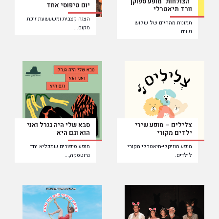
"הצולחות" מופע ספוקן
יום טיפוסי אחד
וורד תיאטרלי
הצגה קצבית ומשעשעת זוכת
תמונות מהחיים של שלוש
מקום...
נשים...
צלילים – מופע שירי
סבא שלי היה גנרל ואני
ילדים מקורי
הוא וגם היא
מופע מוזיקלי-תיאטרלי מקורי
מופע סיפורים שמכליא יחד
לילדים.
גרוטסקה,...