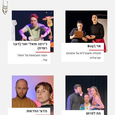
ג׳ירפה ופאלי ואני (דובר
אוי וַ'Boy
רוסית)
פנטזיה תיאטרלית על אימהוּת
הצגה המבוססת על הספר
ישראלית
של...
מדעי הוודאות
מת לפרוש