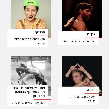
חבריקה
אין ים
מסע מפתיע למציאת חברות
קומדיית מעמקים עם דגל שחור.
אמיתית.
פסטיבל פלורסנט | ערב
האמא
מחול משותף BARELY +
מאצ'ו מן
מסע אל נבכי האימהות:
חשיפה...
BARELY - יסמין גריב ומאצ'ו...