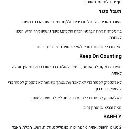
גוף יחיד למפגש משותף.
מעגל סגור
עשרה מטרים של חבל מגדירים חלל,תוחמים בועות הכרה רגעיות.
בין ניסיונות אחיזה ברגעי הכרה חולפים,נמשך גישוש אחר הרגע הנכון
לשחרר.
מאת ובביצוע: רותם ספיר//עיצוב סאונד: ניר ג׳ייקוב יונסי
Keep On Counting
ספירות כמקור להיאחזות, כניסיון לשלוט ברגע שבו הכול מתהפך ועולה
לאוויר.
לא להפסיק לספור כדי לא לאבד את עצמך בתנועה.לא להפסיק לספור כדי
להישאר בסנכרון.
לא להפסיק לספור כדי להיות בשליטה.לא. להפסיק. לספור.
מאת ובביצוע: יסמין גריב
BARELY
2 נשים. חישוק. אוויר. אדמה. כוח. קונפליקט. תלות. רעש. חמלה. מאבק.