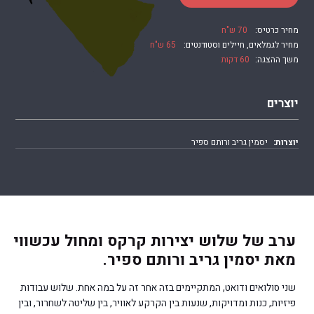
מחיר כרטיס:
70 ש"ח
מחיר לגמלאים, חיילים וסטודנטים:
65 ש"ח
משך ההצגה:
60 דקות
יוצרים
יוצרות:
יסמין גריב ורותם ספיר
ערב של שלוש יצירות קרקס ומחול עכשווי
מאת יסמין גריב ורותם ספיר.
שני סולואים ודואט, המתקיימים בזה אחר זה על במה אחת. שלוש עבודות
פיזיות, כנות ומדויקות, שנעות בין הקרקע לאוויר, בין שליטה לשחרור, ובין