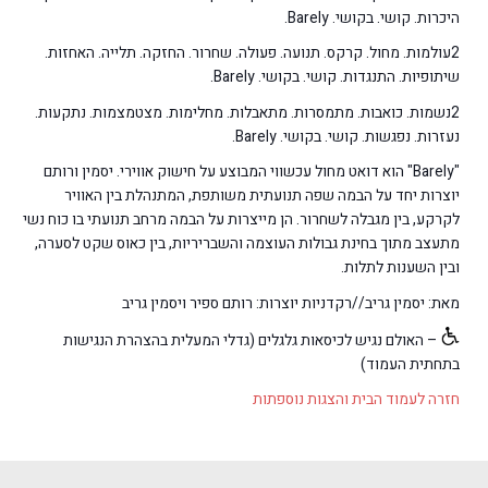
היכרות. קושי. בקושי. Barely.
2עולמות. מחול. קרקס. תנועה. פעולה. שחרור. החזקה. תלייה. האחזות.
שיתופיות. התנגדות. קושי. בקושי. Barely.
2נשמות. כואבות. מתמסרות. מתאבלות. מחלימות. מצטמצמות. נתקעות.
נעזרות. נפגשות. קושי. בקושי. Barely.
"Barely" הוא דואט מחול עכשווי המבוצע על חישוק אווירי. יסמין ורותם
יוצרות יחד על הבמה שפה תנועתית משותפת, המתנהלת בין האוויר
לקרקע, בין מגבלה לשחרור. הן מייצרות על הבמה מרחב תנועתי בו כוח נשי
מתעצב מתוך בחינת גבולות העוצמה והשבריריות, בין כאוס שקט לסערה,
ובין השענות לתלות.
מאת: יסמין גריב//רקדניות יוצרות: רותם ספיר ויסמין גריב
– האולם נגיש לכיסאות גלגלים (גדלי המעלית בהצהרת הנגישות
בתחתית העמוד)
חזרה לעמוד הבית והצגות נוספתות