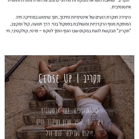
“תקריב” שואבת השראה ממקורות פולחניים ומציעה חוויה גופנית וחושית
אינטנסיבית.
היצירה חוקרת רגעים של אינטימיות וחיכוך, תוך שימוש במוזיקה חיה
המופקת מגוף הרקדניות ומשולבת בפסקול בנוי. דרך תנועה, קול ומקצב,
“תקריב” מבקשת לגעת במקום שבו הגוף הופך לטקס – פרטי, קולקטיבי, חי.