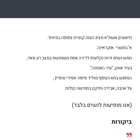
תיאטרון אשת"א מציג הצגה קומית צפופה במיוחד.
א' בתשרי. אוקראינה.
חמש נשים זרות נקלעות לדירה אחת משומשת במצב רע מאד,
בעיר אומן, "עיר האמונה".
המפגש בתא הצפוף מוליד סיפור חסידי מחוייך,
על אהבה, אבידה ותיקון בחמישה קולות.
(אנו מופיעות לנשים בלבד)
ביקורות