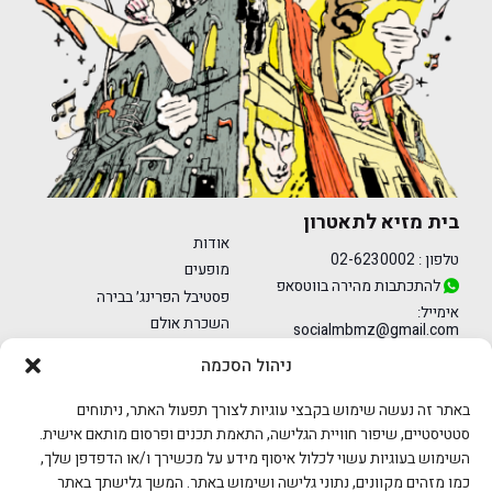
בית מזיא לתאטרון
אודות
טלפון :
02-6230002
מופעים
להתכתבות מהירה בווטסאפ
פסטיבל הפרינג׳ בבירה
אימייל:
השכרת אולם
socialmbmz@gmail.com
מרכז הפרינג׳
ניהול הסכמה
דרכי הגעה
מחול
הצהרת נגישות
באתר זה נעשה שימוש בקבצי עוגיות לצורך תפעול האתר, ניתוחים
מדיניות פרטיות
סטטיסטיים, שיפור חוויית הגלישה, התאמת תכנים ופרסום מותאם אישית.
השימוש בעוגיות עשוי לכלול איסוף מידע על מכשירך ו/או הדפדפן שלך,
כמו מזהים מקוונים, נתוני גלישה ושימוש באתר. המשך גלישתך באתר