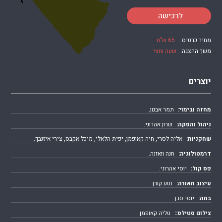
לרכישה
מחיר כרטיס:
65 ש"ח
משך ההצגה:
שעה וחצי
יוצרים
מחזה ובימוי:
תמר אבנון.
ניהול והפקה:
שרון אהרוני.
שחקניות:
אליה לסרי, חיה קאופמן, יפית הלאלי, מיכל אקבס, צירי איזנבך.
דרמטולוגיה:
חנה וואזנה.
פס קול:
יוסי אהרוני.
עיצוב תאורה:
נטע קורן.
במה:
יוסי סבן.
צילום סטילס::
טליה קאופמן.