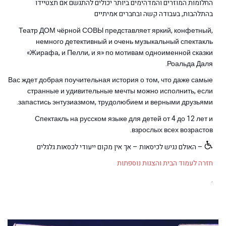
החלומות המוזרים והמדהימים ביותר יכולים להתגשם אם תצטיידו
בהתלהבות, בעבודה קשה ובחברים אמיתיים
Театр ДОМ чёрной СОВЫ представляет яркий, конфетный,
немного детективный и очень музыкальный спектакль
«Жирафа, и Пелли, и я» по мотивам одноименной сказки
Роальда Даля.
Вас ждет добрая поучительная история о том, что даже самые
странные и удивительные мечты можно исполнить, если
запастись энтузиазмом, трудолюбием и верными друзьями.
Спектакль на русском языке для детей от 4 до 12 лет и
взрослых всех возрастов.
– האולם נגיש לכיסאות – אך אין מקום ייעודי לכסאות גלגלים
חזרה לעמוד הבית והצגות נוספתות
.