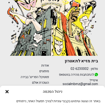
בית מזיא לתאטרון
אודות
טלפון :
02-6230002
מופעים
להתכתבות מהירה בווטסאפ
פסטיבל הפרינג׳ בבירה
אימייל:
השכרת אולם
socialmbmz@gmail.com
מרכז הפרינג׳
ניהול הסכמה
דרכי הגעה
מחול
הצהרת נגישות
באתר זה נעשה שימוש בקבצי עוגיות לצורך תפעול האתר, ניתוחים