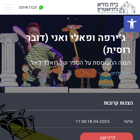
דברו איתנו
פתח סרגל נגישות
ג׳ירפה ופאלי ואני (דובר
רוסית)
הצגה המבוססת על הספר של רואלד דאל.
הצגת ילדים
הצגות קרובות
שישי
18.04.2025
11:00
לרכישה